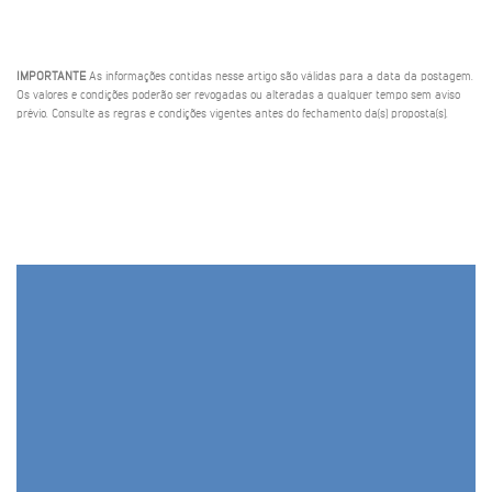
IMPORTANTE
As informações contidas nesse artigo são válidas para a data da postagem.
Os valores e condições poderão ser revogadas ou alteradas a qualquer tempo sem aviso
prévio. Consulte as regras e condições vigentes antes do fechamento da(s) proposta(s).