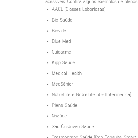
acessíveis. Confira alguns exemplos de planos 
AACL (Classes Laboriosas)
Bio Saúde
Biovida
Blue Med
Cuidar.me
Kipp Saúde
Medical Health
MedSênior
NotreLife e NotreLife 50+ (Intermédica)
Plena Saúde
Qsaúde
São Cristóvão Saúde
Trasmontano Saúde (Pop Consulta, Smart 