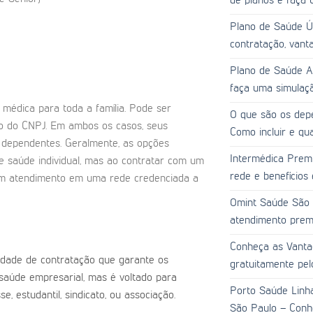
de planos e faça 
Plano de Saúde Ú
contratação, vanta
Plano de Saúde Al
faça uma simulaçã
 médica para toda a família. Pode ser
O que são os dep
o do CNPJ. Em ambos os casos, seus
Como incluir e qu
o dependentes. Geralmente, as opções
Intermédica Prem
e saúde individual, mas ao contratar com um
rede e benefícios
tem atendimento em uma rede credenciada a
Omint Saúde São P
atendimento prem
Conheça as Vanta
dade de contratação que garante os
gratuitamente pel
saúde empresarial, mas é voltado para
Porto Saúde Linh
, estudantil, sindicato, ou associação.
São Paulo – Conhe