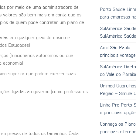
dos por meio de uma administradora de
Porto Saúde Linha
e os valores são bem mais em conta que os
para empresas na 
emplos de quem pode contratar um plano de
SulAmérica Saúde
SulAmérica Saúde
adas em qualquer grau de ensino e
dos Estudades)
Amil São Paulo –
principais vantag
rviços (funcionários autonomos ou que
a economia)
SulAmérica Direto
ensino superior que podem exercer suas
do Vale do Paraíb
)
Unimed Guarulhos
tuições ligadas ao governo (como professores,
Região – Simule O
Linha Pro Porto S
e principais opçõ
Conheça os Plano
principais diferen
a empresas de todos os tamanhos. Cada