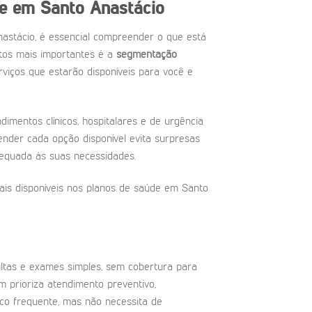
de em Santo Anastácio
astácio, é essencial compreender o que está
ntos mais importantes é a
segmentação
erviços que estarão disponíveis para você e
mentos clínicos, hospitalares e de urgência
ntender cada opção disponível evita surpresas
equada às suas necessidades.
iais disponíveis nos planos de saúde em Santo
ltas e exames simples, sem cobertura para
m prioriza atendimento preventivo,
o frequente, mas não necessita de