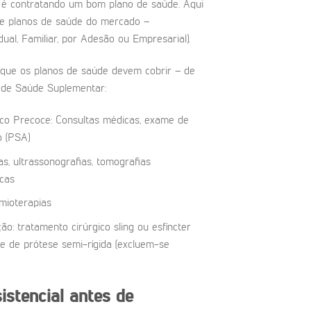
 é contratando um bom plano de saúde. Aqui
e planos de saúde do mercado –
ual, Familiar, por Adesão ou Empresarial).
que os planos de saúde devem cobrir – de
 de Saúde Suplementar:
co Precoce: Consultas médicas, exame de
o (PSA)
, ultrassonografias, tomografias
cas
imioterapias
o: tratamento cirúrgico sling ou esfíncter
lante de prótese semi-rígida (excluem-se
stencial antes de