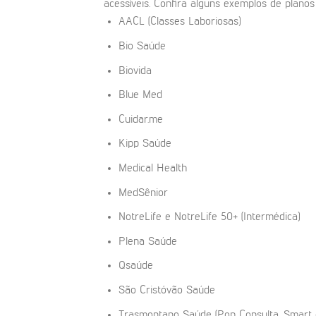
acessíveis. Confira alguns exemplos de planos 
AACL (Classes Laboriosas)
Bio Saúde
Biovida
Blue Med
Cuidar.me
Kipp Saúde
Medical Health
MedSênior
NotreLife e NotreLife 50+ (Intermédica)
Plena Saúde
Qsaúde
São Cristóvão Saúde
Trasmontano Saúde (Pop Consulta, Smart 