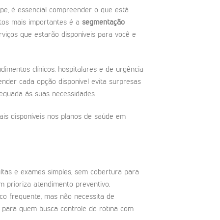
pe, é essencial compreender o que está
ntos mais importantes é a
segmentação
erviços que estarão disponíveis para você e
mentos clínicos, hospitalares e de urgência
ntender cada opção disponível evita surpresas
equada às suas necessidades.
iais disponíveis nos planos de saúde em
ltas e exames simples, sem cobertura para
m prioriza atendimento preventivo,
o frequente, mas não necessita de
al para quem busca controle de rotina com