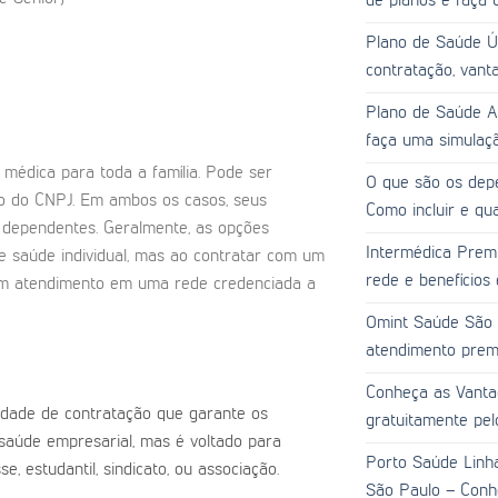
de planos e faça 
Plano de Saúde Ú
contratação, vanta
Plano de Saúde Al
faça uma simulaçã
 médica para toda a família. Pode ser
O que são os dep
o do CNPJ. Em ambos os casos, seus
Como incluir e qu
o dependentes. Geralmente, as opções
Intermédica Prem
e saúde individual, mas ao contratar com um
rede e benefícios
tem atendimento em uma rede credenciada a
Omint Saúde São P
atendimento prem
Conheça as Vanta
dade de contratação que garante os
gratuitamente pel
saúde empresarial, mas é voltado para
Porto Saúde Linh
, estudantil, sindicato, ou associação.
São Paulo – Conhe