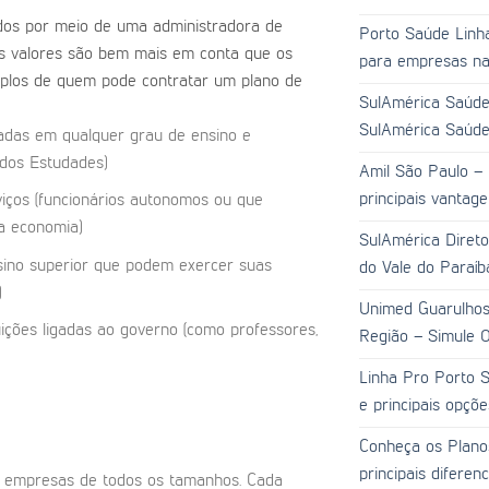
dos por meio de uma administradora de
Porto Saúde Linha
e os valores são bem mais em conta que os
para empresas na 
emplos de quem pode contratar um plano de
SulAmérica Saúde
SulAmérica Saúde
adas em qualquer grau de ensino e
dos Estudades)
Amil São Paulo –
principais vantag
rviços (funcionários autonomos ou que
a economia)
SulAmérica Direto
ensino superior que podem exercer suas
do Vale do Paraíb
)
Unimed Guarulhos
tuições ligadas ao governo (como professores,
Região – Simule O
Linha Pro Porto S
e principais opçõ
Conheça os Plano
principais diferen
a empresas de todos os tamanhos. Cada