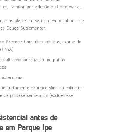
ual, Familiar, por Adesão ou Empresarial).
que os planos de saúde devem cobrir – de
 de Saúde Suplementar:
co Precoce: Consultas médicas, exame de
o (PSA)
, ultrassonografias, tomografias
cas
imioterapias
o: tratamento cirúrgico sling ou esfíncter
lante de prótese semi-rígida (excluem-se
stencial antes de
e em Parque Ipe