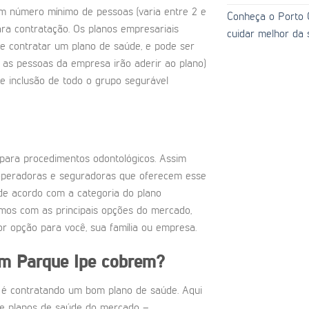
m número mínimo de pessoas (varia entre 2 e
Conheça o Porto C
ara contratação. Os planos empresariais
cuidar melhor da 
e contratar um plano de saúde, e pode ser
 as pessoas da empresa irão aderir ao plano)
e inclusão de todo o grupo segurável
para procedimentos odontológicos. Assim
operadoras e seguradoras que oferecem esse
de acordo com a categoria do plano
amos com as principais opções do mercado,
r opção para você, sua família ou empresa.
em
Parque Ipe
cobrem?
 é contratando um bom plano de saúde. Aqui
e planos de saúde do mercado –